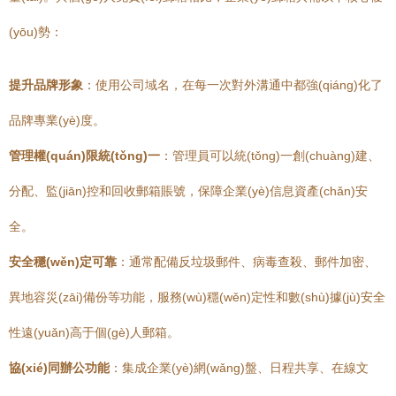
(yōu)勢：
提升品牌形象
：使用公司域名，在每一次對外溝通中都強(qiáng)化了
品牌專業(yè)度。
管理權(quán)限統(tǒng)一
：管理員可以統(tǒng)一創(chuàng)建、
分配、監(jiān)控和回收郵箱賬號，保障企業(yè)信息資產(chǎn)安
全。
安全穩(wěn)定可靠
：通常配備反垃圾郵件、病毒查殺、郵件加密、
異地容災(zāi)備份等功能，服務(wù)穩(wěn)定性和數(shù)據(jù)安全
性遠(yuǎn)高于個(gè)人郵箱。
協(xié)同辦公功能
：集成企業(yè)網(wǎng)盤、日程共享、在線文